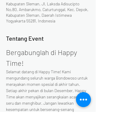
Kabupaten Sleman, Jl. Laksda Adisucipto
No.80, Ambarukmo, Caturtunggal, Kec. Depok,
Kabupaten Sleman, Daerah Istimewa
Yogyakarta 55281, Indonesia
Tentang Event
Bergabunglah di Happy 
Time!
Selamat datang di Happy Time! Kami 
mengundang seluruh warga Bondowoso untuk 
merayakan momen spesial di akhir tahun. 
Setiap akhir pekan di bulan Desember, Happy 
Time akan menyajikan serangkaian acara yang 
seru dan menghibur. Jangan lewatkan 
kesempatan untuk bersenang-senang 
bersama keluarga dan teman-teman!
Berikut adalah beberapa acara 
yang akan berlangsung: