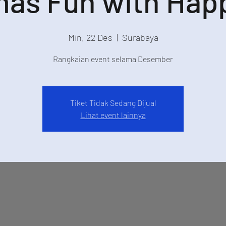
mas Fun with Hap
Min, 22 Des
  |  
Surabaya
Rangkaian event selama Desember
Tiket Tidak Sedang Dijual
Lihat event lainnya