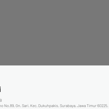
i
IB
no No.89, Gn. Sari, Kec. Dukuhpakis, Surabaya, Jawa Timur 60225,