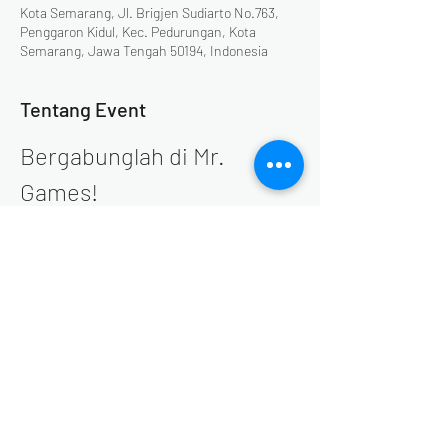
Kota Semarang, Jl. Brigjen Sudiarto No.763,
Penggaron Kidul, Kec. Pedurungan, Kota
Semarang, Jawa Tengah 50194, Indonesia
Tentang Event
Bergabunglah di Mr. 
Games!
Selamat datang di Mr. Games! untuk 
merayakan momen spesial di akhir tahun. 
Setiap akhir pekan di bulan Desember, Mr. 
Games akan menyajikan serangkaian acara 
yang seru dan menghibur. Jangan lewatkan 
kesempatan untuk bersenang-senang 
bersama keluarga dan teman-teman!