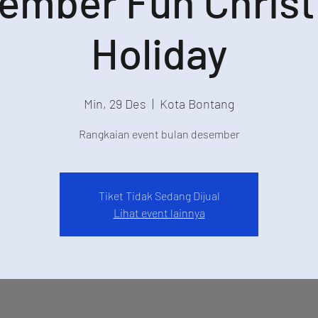
ember Fun Chris
Holiday
Min, 29 Des
  |  
Kota Bontang
Rangkaian event bulan desember
Tiket Tidak Sedang Dijual
Lihat event lainnya