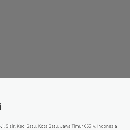
i
.1, Sisir, Kec. Batu, Kota Batu, Jawa Timur 65314, Indonesia