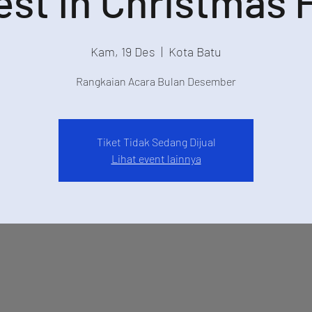
st In Christmas 
Kam, 19 Des
  |  
Kota Batu
Rangkaian Acara Bulan Desember
Tiket Tidak Sedang Dijual
Lihat event lainnya