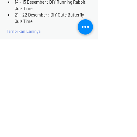
14 - 15 Desember : DIY Running Rabbit, 
Quiz Time
21 - 22 Desember : DIY Cute Butterfly, 
Quiz Time
Tampilkan Lainnya
Tiket
Tipe tiket
Jingle All The Way
Info selengkapnya
Harga
Rp 0
Total
Rp 0