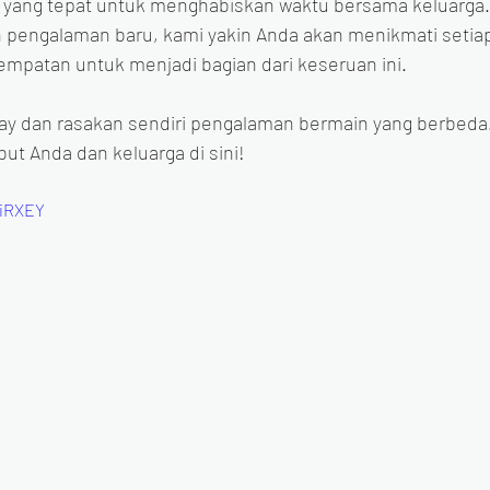
t yang tepat untuk menghabiskan waktu bersama keluarga
an pengalaman baru, kami yakin Anda akan menikmati setiap
mpatan untuk menjadi bagian dari keseruan ini. 
lay dan rasakan sendiri pengalaman bermain yang berbeda.
t Anda dan keluarga di sini!
NiRXEY