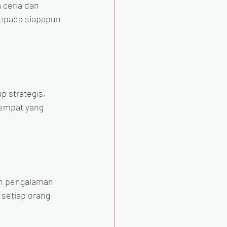
 ceria dan 
epada siapapun 
p strategis, 
 tempat yang 
n pengalaman 
 setiap orang 