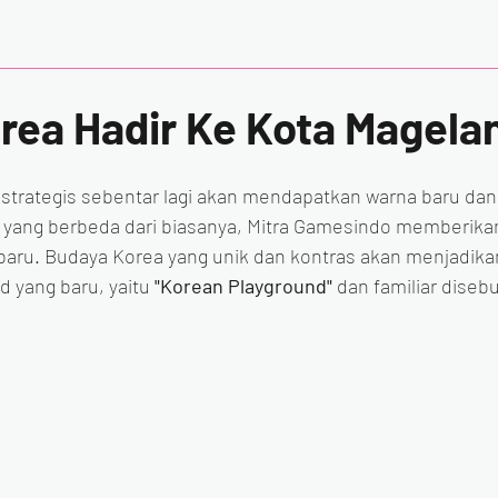
rea Hadir Ke Kota Magela
strategis sebentar lagi akan mendapatkan warna baru da
yang berbeda dari biasanya, Mitra Gamesindo memberikan
aru. Budaya Korea yang unik dan kontras akan menjadika
 yang baru, yaitu 
"Korean Playground"
 dan familiar diseb