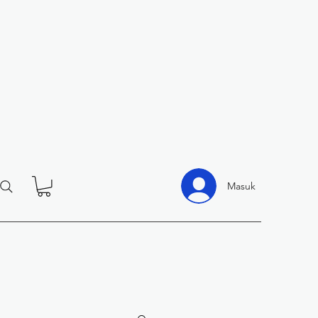
Masuk