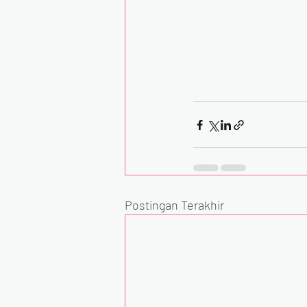
Postingan Terakhir