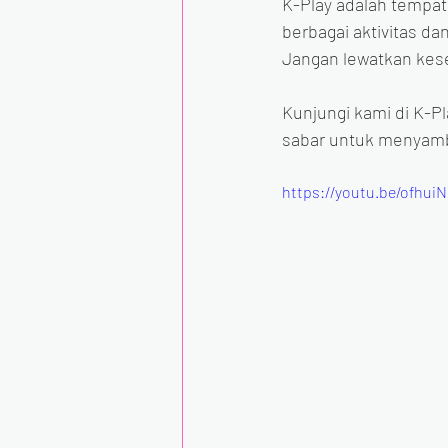
K-Play adalah tempa
berbagai aktivitas d
Jangan lewatkan kese
Kunjungi kami di K-P
sabar untuk menyambu
https://youtu.be/ofhui