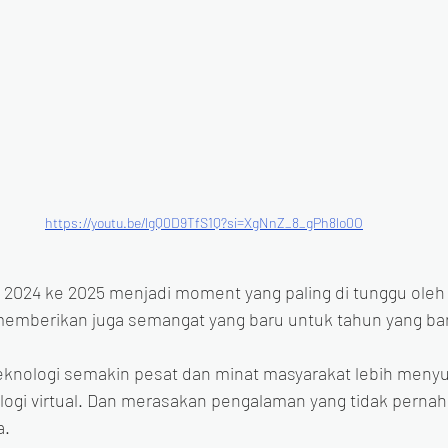
https://youtu.be/lgQ0D9TfS1Q?si=XgNnZ_8_gPh8lo0O
i 2024 ke 2025 menjadi moment yang paling di tunggu oleh
memberikan juga semangat yang baru untuk tahun yang ba
knologi semakin pesat dan minat masyarakat lebih menyuk
ogi virtual. Dan merasakan pengalaman yang tidak perna
a.