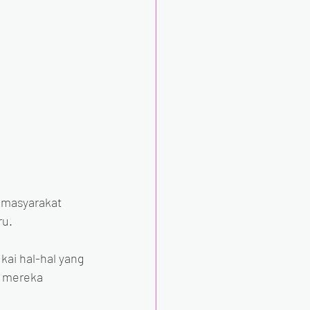
 masyarakat 
ru.
ai hal-hal yang 
h mereka 