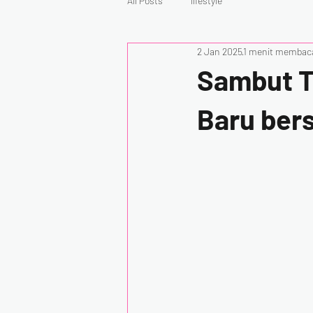
All Posts
lifestyle
2 Jan 2025
1 menit membac
Sambut T
Baru ber