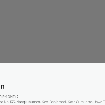
on
00 PM GMT+7
uro No.133, Mangkubumen, Kec. Banjarsari, Kota Surakarta, Jawa T