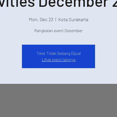
vities December
Mon, Dec 23
  |  
Kota Surakarta
Rangkaian event Desember
Tiket Tidak Sedang Dijual
Lihat event lainnya