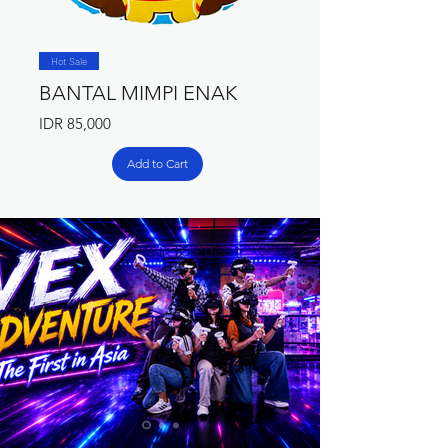
Hot Sale
BANTAL MIMPI ENAK
Price
IDR 85,000
Add to Cart