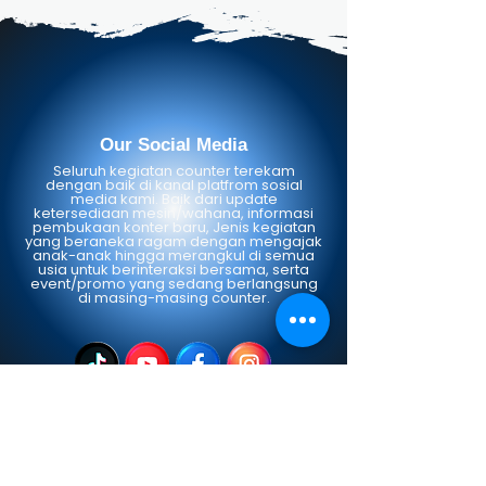
Our Social Media
Seluruh kegiatan counter terekam
dengan baik di kanal platfrom sosial
media kami. Baik dari update
ketersediaan mesin/wahana, informasi
pembukaan konter baru, Jenis kegiatan
yang beraneka ragam dengan mengajak
anak-anak hingga merangkul di semua
usia untuk berinteraksi bersama, serta
event/promo yang sedang berlangsung
di masing-masing counter.
Our Brand