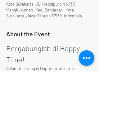
Kota Surakarta, Jl. Yosodipuro No.133,
Mangkubumen, Kec. Banjarsari, Kota
Surakarta, Jawa Tengah 57139, Indonesia
About the Event
Bergabunglah di Happy 
Time!
Selamat datang di Happy Time! untuk 
merayakan momen spesial di akhir tahun. 
Setiap akhir pekan di bulan Desember, Happy 
Time akan menyajikan serangkaian acara yang 
seru dan menghibur. Jangan lewatkan 
kesempatan untuk bersenang-senang 
bersama keluarga dan teman-teman!
Read More >