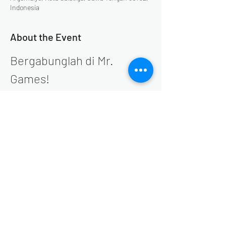
Indonesia
About the Event
Bergabunglah di Mr. 
Games!
Selamat datang di Mr. Games! untuk 
merayakan momen spesial di akhir tahun. 
Setiap akhir pekan di bulan Desember, Mr. 
Games akan menyajikan serangkaian acara 
yang seru dan menghibur. Jangan lewatkan 
kesempatan untuk bersenang-senang 
bersama keluarga dan teman-teman!
Share This Event