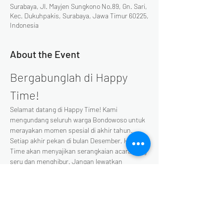
Surabaya, Jl. Mayjen Sungkono No.89, Gn. Sari,
Kec. Dukuhpakis, Surabaya, Jawa Timur 60225,
Indonesia
About the Event
Bergabunglah di Happy 
Time!
Selamat datang di Happy Time! Kami 
mengundang seluruh warga Bondowoso untuk 
merayakan momen spesial di akhir tahun. 
Setiap akhir pekan di bulan Desember, Happy 
Time akan menyajikan serangkaian acara yang 
seru dan menghibur. Jangan lewatkan 
kesempatan untuk bersenang-senang 
bersama keluarga dan teman-teman!
Berikut adalah beberapa acara 
yang akan berlangsung: