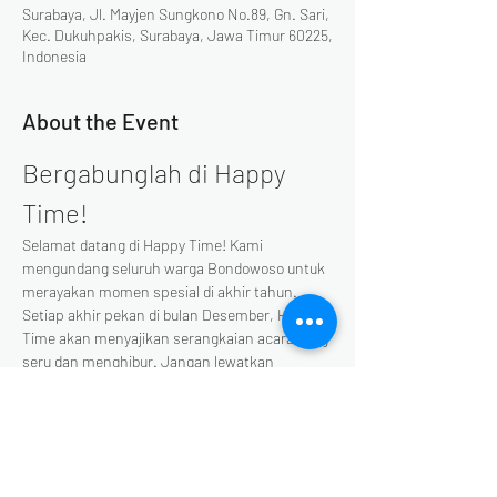
Surabaya, Jl. Mayjen Sungkono No.89, Gn. Sari,
Kec. Dukuhpakis, Surabaya, Jawa Timur 60225,
Indonesia
About the Event
Bergabunglah di Happy 
Time!
Selamat datang di Happy Time! Kami 
mengundang seluruh warga Bondowoso untuk 
merayakan momen spesial di akhir tahun. 
Setiap akhir pekan di bulan Desember, Happy 
Time akan menyajikan serangkaian acara yang 
seru dan menghibur. Jangan lewatkan 
kesempatan untuk bersenang-senang 
bersama keluarga dan teman-teman!
Berikut adalah beberapa acara 
yang akan berlangsung: