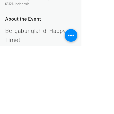
63121, Indonesia
About the Event
Bergabunglah di Happy 
Time!
Selamat datang di Happy Time! untuk 
merayakan momen spesial di akhir tahun. 
Setiap akhir pekan di bulan Desember, Happy 
Time akan menyajikan serangkaian acara yang 
seru dan menghibur. Jangan lewatkan 
kesempatan untuk bersenang-senang 
bersama keluarga dan teman-teman!
Share This Event