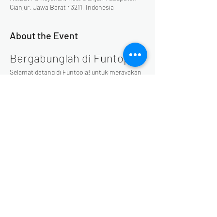
Cianjur, Jawa Barat 43211, Indonesia
About the Event
Bergabunglah di Funtopia!
Selamat datang di Funtopia! untuk merayakan 
momen spesial di akhir tahun. Setiap akhir 
pekan di bulan Desember, Funtopia akan 
menyajikan serangkaian acara yang seru dan 
menghibur. Jangan lewatkan kesempatan 
untuk bersenang-senang bersama keluarga 
dan teman-teman!
Share This Event