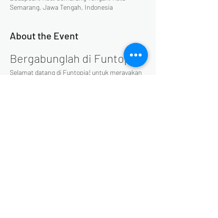
Semarang, Jawa Tengah, Indonesia
About the Event
Bergabunglah di Funtopia!
Selamat datang di Funtopia! untuk merayakan 
momen spesial di akhir tahun. Setiap akhir 
pekan di bulan Desember, Funtopia akan 
menyajikan serangkaian acara yang seru dan 
menghibur. Jangan lewatkan kesempatan 
untuk bersenang-senang bersama keluarga 
dan teman-teman!
Share This Event