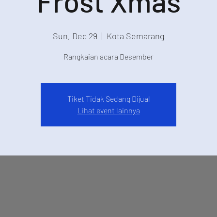
Frost Xmas
Sun, Dec 29
  |  
Kota Semarang
Rangkaian acara Desember
Tiket Tidak Sedang Dijual
Lihat event lainnya