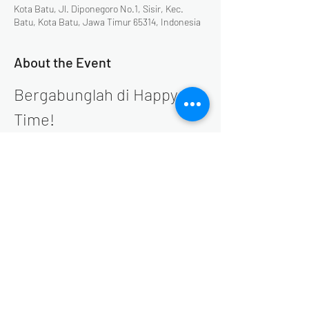
Kota Batu, Jl. Diponegoro No.1, Sisir, Kec.
Batu, Kota Batu, Jawa Timur 65314, Indonesia
About the Event
Bergabunglah di Happy 
Time!
Selamat datang di Happy Time! untuk 
merayakan momen spesial di akhir tahun. 
Setiap akhir pekan di bulan Desember, Happy 
Time akan menyajikan serangkaian acara yang 
seru dan menghibur. Jangan lewatkan 
kesempatan untuk bersenang-senang 
bersama keluarga dan teman-teman!
Share This Event