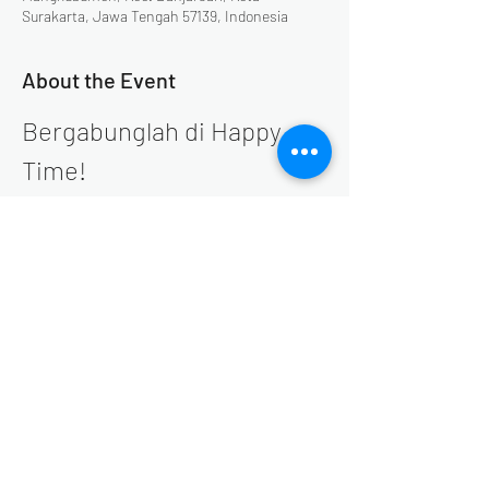
Surakarta, Jawa Tengah 57139, Indonesia
About the Event
Bergabunglah di Happy 
Time!
Selamat datang di Happy Time! untuk 
merayakan momen spesial di akhir tahun. 
Setiap akhir pekan di bulan Desember, Happy 
Time akan menyajikan serangkaian acara yang 
seru dan menghibur. Jangan lewatkan 
kesempatan untuk bersenang-senang 
bersama keluarga dan teman-teman!
Share This Event