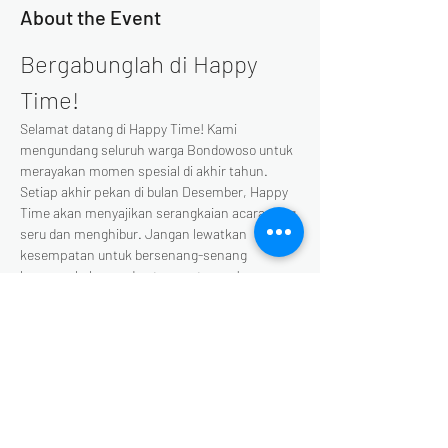
About the Event
Bergabunglah di Happy 
Time!
Selamat datang di Happy Time! Kami 
mengundang seluruh warga Bondowoso untuk 
merayakan momen spesial di akhir tahun. 
Setiap akhir pekan di bulan Desember, Happy 
Time akan menyajikan serangkaian acara yang 
seru dan menghibur. Jangan lewatkan 
kesempatan untuk bersenang-senang 
bersama keluarga dan teman-teman!
Berikut adalah beberapa acara 
yang akan berlangsung:
21 - 22 Desember : Coloring Giosum
25 - 26 Desember : Meet & Greet With 
Santa
28 Desember : Challenge & Baloon Drop