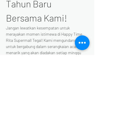
Tahun Baru 
Bersama Kami!
Jangan lewatkan kesempatan untuk 
merayakan momen istimewa di Happy Time 
Rita Supermall Tegal! Kami mengundang Anda 
untuk bergabung dalam serangkaian acara 
menarik yang akan diadakan setiap minggu 
pada hari Sabtu dan Minggu. Acara ini 
dirancang khusus untuk memeriahkan 
suasana Natal dan Tahun Baru, dan pastinya 
akan memberikan pengalaman yang tak 
terlupakan bagi seluruh keluarga.
Kenapa Anda Harus Hadir?
Acara Seru dan Menarik:
 Nikmati 
berbagai pertunjukan, permainan, dan 
aktivitas yang cocok untuk semua usia.
Suasana Natal yang Hangat:
 Rasakan 
kehangatan dan keceriaan Natal dengan 
dekorasi yang indah dan suasana yang 