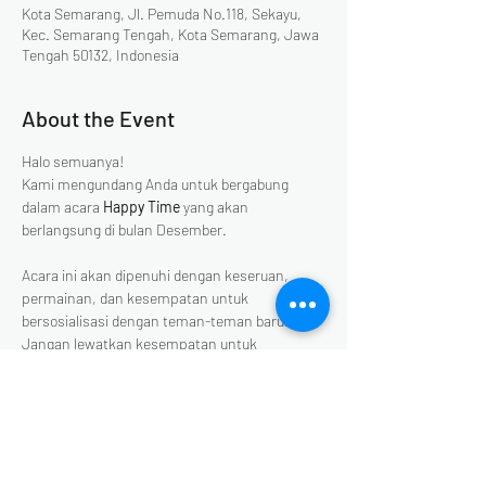
Kota Semarang, Jl. Pemuda No.118, Sekayu,
Kec. Semarang Tengah, Kota Semarang, Jawa
Tengah 50132, Indonesia
About the Event
Halo semuanya!
Kami mengundang Anda untuk bergabung 
dalam acara 
Happy Time
 yang akan 
berlangsung di bulan Desember.
Acara ini akan dipenuhi dengan keseruan, 
permainan, dan kesempatan untuk 
bersosialisasi dengan teman-teman baru. 
Jangan lewatkan kesempatan untuk 
merayakan kebahagiaan bersama!
Ayo Bergabung!
Segera catat tanggalnya untuk Anda dan ajak 
teman-teman lainnya. Mari kita ciptakan 
momen indah bersama di 
Happy Time
!